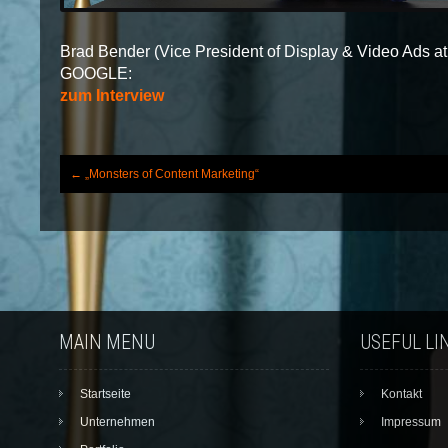
Brad Bender (Vice President of Display & Video Ads at
GOOGLE:
zum Interview
←
„Monsters of Content Marketing“
Post navigation
MAIN MENU
USEFUL LI
Startseite
Kontakt
Unternehmen
Impressum